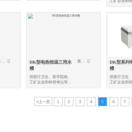
工矿企业和
等院校等行业提供操作空
精密恒温和
气净化用。


查看更多
查看更多
DK型电热恒温三用水
DK型系列
槽
槽
供医疗卫生、医学院校、
供医疗卫生
工矿企业和科研单位等作
工矿企业和
精密恒温和辅助加热之用
精密恒温和
<
上一页
1
2
3
4
5
6
7