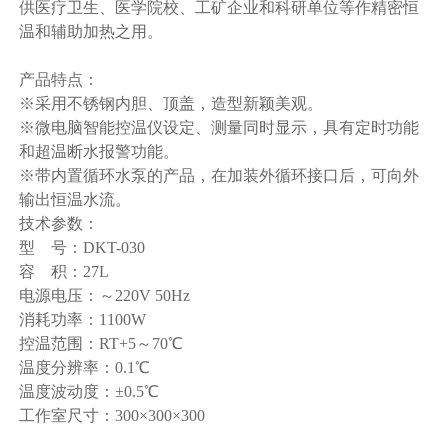
供医疗卫生、医学院校、工矿企业和科研单位等作精密恒
温和辅助加热之用。
产品特点：
※采用不锈钢内胆、顶盖，造型新颖美观。
※微电脑智能控温仪设定、测量同时显示，具有定时功能
和超温断水报警功能。
※带内置循环水泵的产品，在加装外循环接口后，可向外
输出恒温水流。
技术参数：
型 号：DKT-030
容 积：27L
电源电压：～220V 50Hz
消耗功率：1100W
控温范围：RT+5～70℃
温度分辨率：0.1℃
温度波动度：±0.5℃
工作室尺寸：300×300×300