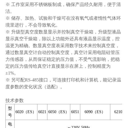
※ 工作室采用不锈钢板制成，确保产品经久耐用，便于清
洁。
※ 储存、加热、试验和干燥可在没有氧气或者惰性气体环
境里进行，不会导致氧化。
※ 升级型真空度数显显示并控制真空干燥箱，升级型液晶
显示真空干燥箱，除以上功能外还具有液晶显示温度，控
温更为精确。数显真空度表采用数字技术来控制真空度，
通过数显真空计自动控制真空度，真空计采用电阻硅管压
力传感器，从而保证稳定的压力值，不受气流影响，把稳
定的压力值传给真空计直接显示在屏上，控制精度为
±1%。
※ 另可配RS-485接口，可连接打印机和计算机，能记录温
度参数的变化状况（选配）。
技术参数
型
6020（ES）
6021
6050（ES）
6051
6090（ES）
6210 
号
电
～220V 50Hz