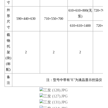
寸
外
610×610×800(无
720×760
形
泵)
泵
590×440×630
710×550×700
尺
610×610×1400
720×80
寸
载
物
托
架
2
2
2
3
(块)
(标
配)
备
注：型号中带有“E”为液晶显示控温仪，“
注