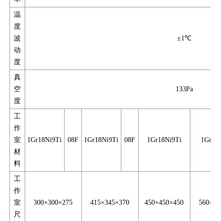
温
度
波
±1℃
动
度
真
空
133Pa
度
工
作
室
1Gr18Ni9Ti
08F
1Gr18Ni9Ti
08F
1Gr18Ni9Ti
1Gr18
材
料
工
作
室
300×300×275
415×345×370
450×450×450
560×60
尺