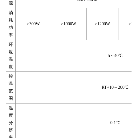
源
消
耗
≥300W
≥1000W
≥1200W
≥21
功
率
环
境
5～40℃
温
度
控
温
RT+10～200℃
范
围
温
度
分
0.1℃
辨
率