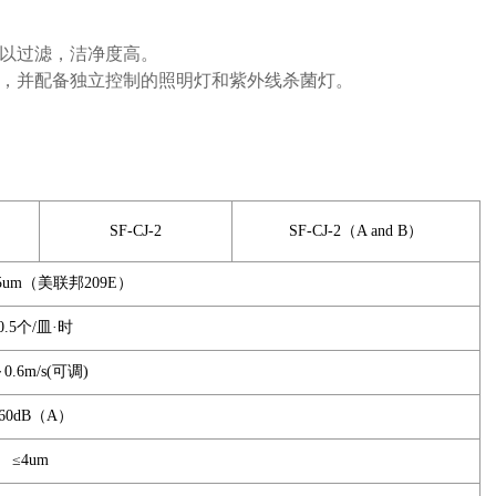
以过滤，洁净度高。
，并配备独立控制的照明灯和紫外线杀菌灯。
SF-CJ-2
SF-CJ-2（A and B）
.5um（美联邦209E）
0.5个/皿·时
～0.6m/s(可调)
60dB（A）
≤4um