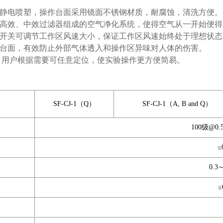
静电喷塑，操作台面采用镜面不锈钢材质，耐腐蚀，清洗方便。
高效、中效过滤器组成的空气净化系统，使得空气从一开始便得
开关可调节工作区风速大小，保证工作区风速始终处于理想状态
台面，有效防止外部气体透入和操作区异味对人体的伤害。
，用户根据需要可任意定位，使实验操作更方便简易。
SF-CJ-1（Q）
SF-CJ-1（A, B and Q）
100级@0
≤
0.3
≤