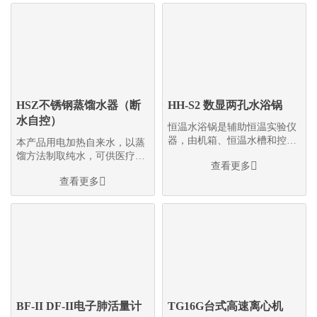
HSZ不锈钢蒸馏水器（断
HH-S2 数显两孔水浴锅
水自控）
恒温水浴锅是辅助恒温实验仪
器，由机箱、恒温水槽和控温
本产品用电加热自来水，以蒸
装置三部分组成
馏方法制取纯水，可供医疗、

查看更多
保健、科研、电镀及实验室等

查看更多
部门使用
BF-II DF-II电子肺活量计
TG16G台式高速离心机