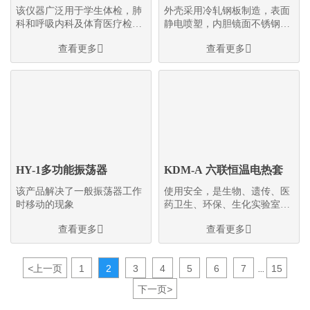
该仪器广泛用于学生体检，肺
外壳采用冷轧钢板制造，表面
科和呼吸内科及体育医疗检
静电喷塑，内胆镜面不锈钢；
测。LED数显准确直观
清洁耐用


查看更多
查看更多
HY-1多功能振荡器
KDM-A 六联恒温电热套
该产品解决了一般振荡器工作
使用安全，是生物、遗传、医
时移动的现象
药卫生、环保、生化实验室、
分析室、教育科研的必备工具


查看更多
查看更多
<
上一页
1
2
3
4
5
6
7
15
...
下一页
>