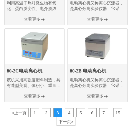
利用高温干热对微生物有氧
电动离心机又称离心沉淀器，
化、蛋白质变性、电介质浓缩
是离心分离实验仪器，它采用
引起中毒等作用
旋转离心力使溶液中物质分层
查看更多

查看更多

分离
80-2C电动离心机
80-2B 电动离心机
该机采用高强度塑料制造，具
电动离心机又称离心沉淀器，
有造型美观、体积小、重量
是离心分离实验仪器，它采用
轻、大容量、低噪音、高效率
旋转离心力使溶液中物质分层
查看更多

查看更多

等特点
分离
<
上一页
1
2
3
4
5
6
7
15
...
下一页
>