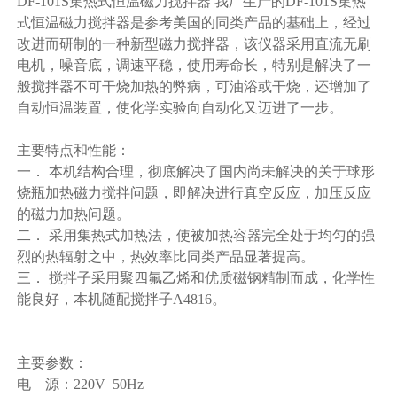
DF-101S集热式恒温磁力搅拌器 我厂生产的DF-101S集热
式恒温磁力搅拌器是参考美国的同类产品的基础上，经过
改进而研制的一种新型磁力搅拌器，该仪器采用直流无刷
电机，噪音底，调速平稳，使用寿命长，特别是解决了一
般搅拌器不可干烧加热的弊病，可油浴或干烧，还增加了
自动恒温装置，使化学实验向自动化又迈进了一步。
主要特点和性能：
一． 本机结构合理，彻底解决了国内尚未解决的关于球形
烧瓶加热磁力搅拌问题，即解决进行真空反应，加压反应
的磁力加热问题。
二． 采用集热式加热法，使被加热容器完全处于均匀的强
烈的热辐射之中，热效率比同类产品显著提高。
三． 搅拌子采用聚四氟乙烯和优质磁钢精制而成，化学性
能良好，本机随配搅拌子A4816。
主要参数：
电 源：220V 50Hz