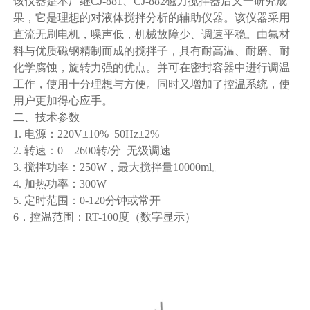
该仪器是本厂继CJ-881、CJ-882磁力搅拌器后又一研究成
果，它是理想的对液体搅拌分析的辅助仪器。该仪器采用
直流无刷电机，噪声低，机械故障少、调速平稳。由氟材
料与优质磁钢精制而成的搅拌子，具有耐高温、耐磨、耐
化学腐蚀，旋转力强的优点。并可在密封容器中进行调温
工作，使用十分理想与方便。同时又增加了控温系统，使
用户更加得心应手。
二、技术参数
1. 电源：220V±10% 50Hz±2%
2. 转速：0—2600转/分 无级调速
3. 搅拌功率：250W，最大搅拌量10000ml。
4. 加热功率：300W
5. 定时范围：0-120分钟或常开
6．控温范围：RT-100度（数字显示）