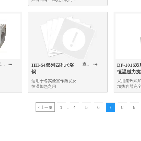
精度恒温设备，是细菌、
霉菌微生物培养试验的恒
温培养装置
查看更多
查看更多


HH-S4双列四孔水浴
DF-101
锅
恒温磁力搅
适用于各实验室作蒸发及
采用集热式
恒温加热之用
加热容器完
强烈的热辐
率比同类产
<
上一页
1
4
5
6
7
8
9
...