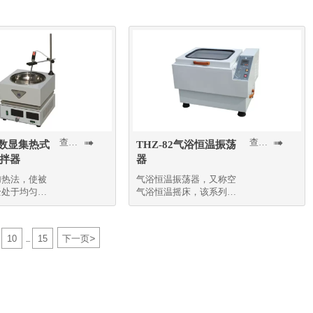
术和纯铝合金属标准模
块，控温更精确、更稳定
查看更多
查看更多


S双数显集热式
THZ-82气浴恒温振荡
拌器
器
加热法，使被
气浴恒温振荡器，又称空
全处于均匀的
气浴恒温摇床，该系列产
射之中，热效
品温度控制采用智能温控
品显著提高
仪表，LED显示
>
10
15
下一页
...