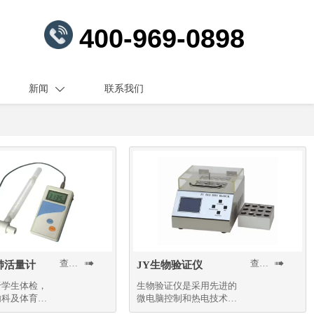
400-969-0898
新闻
联系我们

查看更多
查看更多


肺活量计
JY生物验证仪
于学生体检，
生物验证仪是采用先进的
内科及体育医
微电脑控制和热电技术的
产品，采用独特的控温技