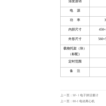
湿度波动
电 源
功 率
内胆尺寸
450×
外形尺寸
560×
载物托架（块）
（标配）
定时范围
备 注
上一页：
SF-Ⅰ电子肺活量计
上一页：
80-1 电动离心机