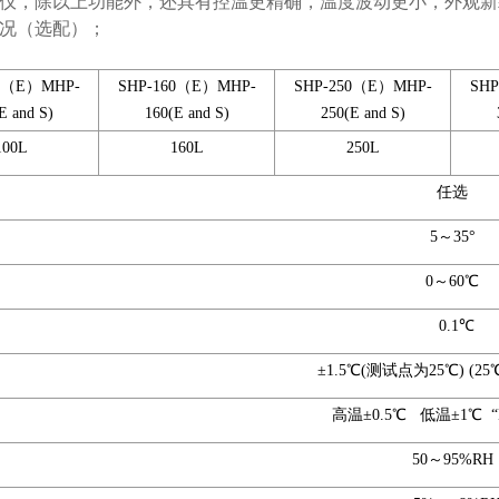
仪，除以上功能外，还具有控温更精确，温度波动更小，外观新颖
况（选配）；
00（E）MHP-
SHP-160（E）MHP-
SHP-250（E）MHP-
SH
E and S)
160(E and S)
250(E and S)
100L
160L
250L
任选
5～35°
0～60℃
0.1℃
±1.5℃(测试点为25℃) (25℃ at
高温±0.5℃ 低温±1℃ “
50～95%RH