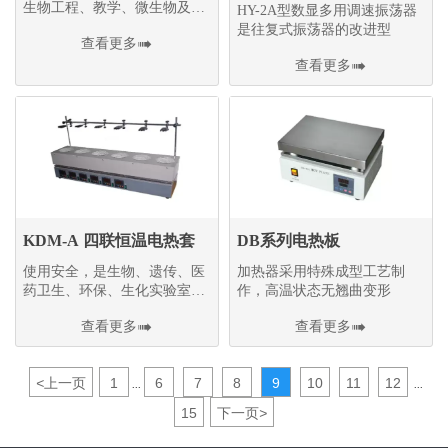
生物工程、教学、微生物及医
HY-2A型数显多用调速振荡器
学等行业研究和生产中的优选
是往复式振荡器的改进型
查看更多

设备
查看更多

KDM-A 四联恒温电热套
DB系列电热板
使用安全，是生物、遗传、医
加热器采用特殊成型工艺制
药卫生、环保、生化实验室、
作，高温状态无翘曲变形
分析室、教育科研的必备工具
查看更多

查看更多

<
上一页
1
6
7
8
9
10
11
12
...
...
15
下一页
>