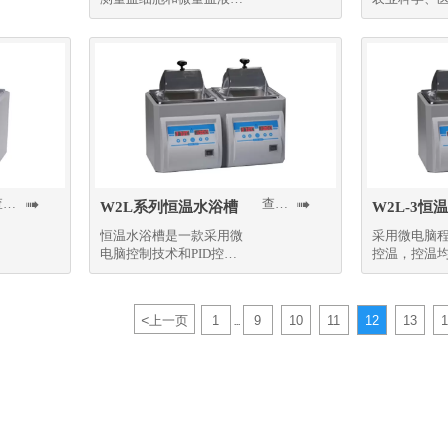
溶液的沉淀和分离
单位。
查看更多
查看更多


W2L系列恒温水浴槽
W2L-3恒
恒温水浴槽是一款采用微
采用微电脑程
电脑控制技术和PID控制
控温，控温
方式结合而成的高精密温
度高
度控制仪器
<
上一页
1
9
10
11
12
13
1
...