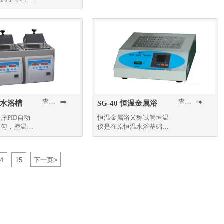
查看更多
查看更多


温水浴槽
SG-40 恒温金属浴
序PID自动
恒温金属浴又称试管恒温
均匀，控温精
仪是在原恒温水浴基础上
新研制的新一代试管恒温
仪
>
4
15
下一页