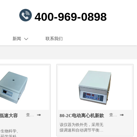
400-969-0898
新闻
联系我们

查看更多
查看更多


式低速大容
80-2C电动离心机新款
该仪器为铁外壳，采用无
级调速和自动调节平衡装
于生物科学、
置
医药学等科研