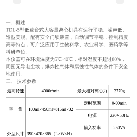
一、概述
TDL-5型低速台式大容量离心机具有运行平稳、噪声低、
造型美观、配有安全门锁装置，自动调节平稳，控制精度
高等特点，可广泛应用于生物科学、农业科学、医药学等
科研单位。
本仪器可在环境温度为5℃-40℃，相对湿度不超过80%，
周围无导电尘埃，爆炸性气体和腐蚀性气体的条件下安全
地使用。
二、 技术参数
最高转速
4000r/min
最大相对离心力
2770g
定时范围
0-99min
容 量
100ml×450ml×815ml×32
电源
220V50Hz
输入功率
250VA
外型尺寸
390×470×365（L×W×H）