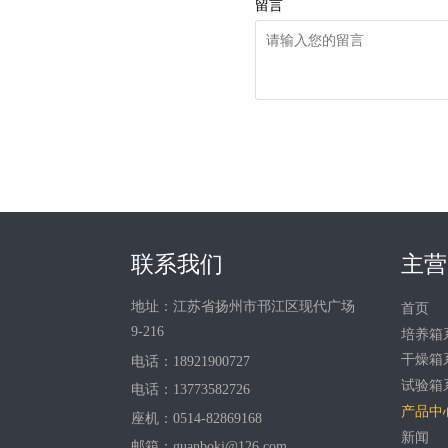
留言
联系我们
主营
地址：江苏省扬州市邗江区现代广场
首页
9-216
培养箱
干燥箱
电话：18921900727
试验箱
电话：13773582726
产品中
座机：0514-82869168
新闻
邮箱：guanbokj@126.com