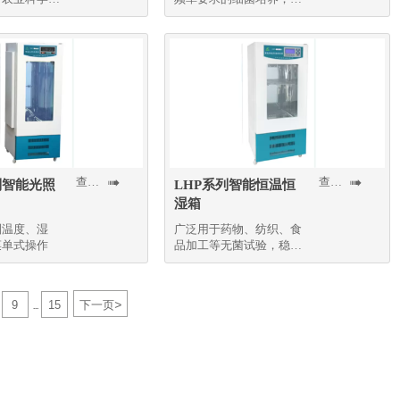
酵、杂交、生物化学反应
及酶和细胞组织研究等
查看更多
查看更多


列智能光照
LHP系列智能恒温恒
湿箱
制温度、湿
广泛用于药物、纺织、食
菜单式操作
品加工等无菌试验，稳定
性检查以及工业产品的原
料性能，产品包装寿命等
测试
>
9
15
下一页
...