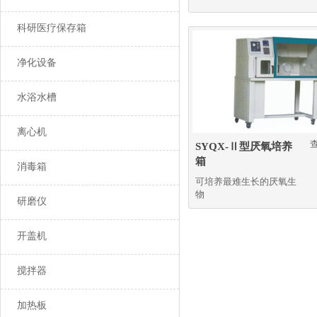
科研医疗保存箱
净化设备
水浴水槽
离心机
SYQX-Ⅱ型厌氧培养
箱
消毒箱
可培养最难生长的厌氧生
物
研磨仪
开盖机
搅拌器
加热板