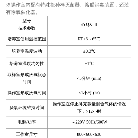
※操作室内配有特殊接种棒灭菌器、熔腊消毒装置，还装
有除氧催化器。
型号
SYQX-Ⅱ
技术参数
培养室使用温控范围
RT+3～65℃
培养室温度波动
±0.3℃
培养室温度均匀性
±1℃
取样室形成厌氧状态
<5分钟 (min)
时间
操作室形成厌氧时间
<1小时 (hr)
操作室在停止补充微量混合气体的情况
厌氧环境维持时间
下，>12小时
电源/功率
～220V 50Hz/600W
工作室尺寸
800×660×630