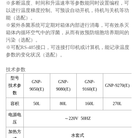
※多断温度、时间和升温速率等参数能同时设置编程，可
以进行温度梯度控制。可预设自动开机，待机与关机等功
能（选配）。
※紫外杀菌系统可定期对箱体内部进行消毒，可有效杀灭
箱体内循环空气中的浮菌，从而有效预防细胞培养期间的
污染（选配）。
※可配RS-485接口，可连接打印机或计算机，能记录温度
参数的变化状况（选配）。
技术参数
型号
GNP-
GNP-
GNP-
技术参
GNP-9270(E)
9050(E)
9080(E)
9160(E)
数
容积
50L
80L
160L
270L
电源电
～220V 50HZ
压
加热方
水套式