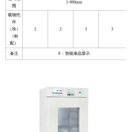
1-999min
围
载物托
件
（块）
2
2
3
3
（标
配）
备注
E：智能液晶显示