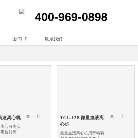
400-969-0898
新闻
联系我们



查看更多
查看更多
A 高速离心机
TGL-12B 微量血液离
心机
是离心分离实
采用旋转离心
微量血液离心机用于精确
物质分层分离