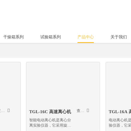
干燥箱系列
试验箱系列
产品中心
关于我们


查看更多
查看更多
TGL-16C 高速离心机
TGL-16
智能电动离心机是离心分
电动离心机
离实验仪器，它采用旋转
验仪器，它
离心力使溶液中物质分层
力使溶液中