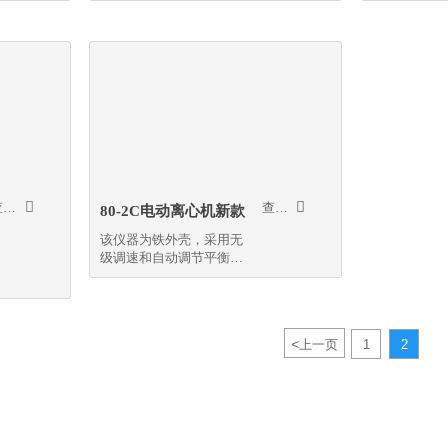
分离


查看更多
查看更多
80-2C电动离心机新款
该仪器为铁外壳，采用无
级调速和自动调节平衡装
置
<
上一页
1
2