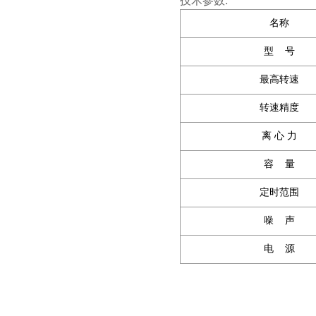
技术参数:
名称
型 号
最高转速
转速精度
离 心 力
容 量
定时范围
噪 声
电 源