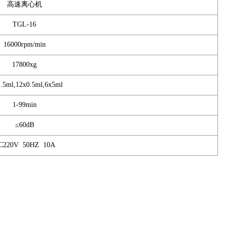
高速离心机
TGL-16
16000rpm/min
17800xg
.5ml,12x0.5ml,6x5ml
1-99min
≤60dB
C220V 50HZ 10A