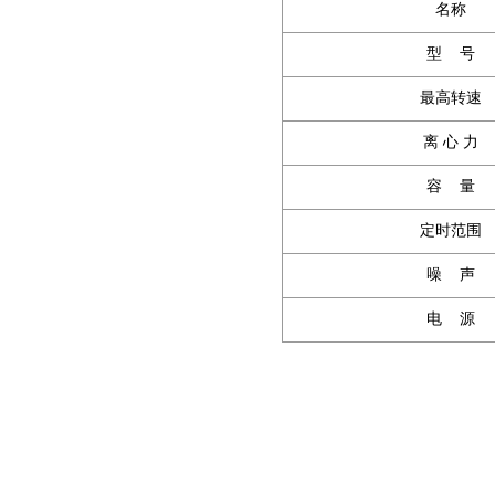
名称
型 号
最高转速
离 心 力
容 量
定时范围
噪 声
电 源