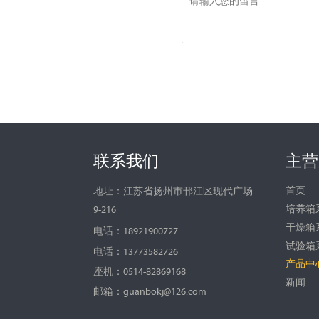
联系我们
主营
首页
地址：江苏省扬州市邗江区现代广场
培养箱
9-216
干燥箱
电话：18921900727
试验箱
电话：13773582726
产品中
座机：0514-82869168
新闻
邮箱：guanbokj@126.com