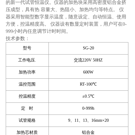
的新一代试管恒温仪。仪器的加热块采用高密度铝合金挤
压成型，具有热 容量大、热阻小、加热均匀等特点。 仪
器采用智能型数字显示温度，随意设定、自动恒温、使用
方便，控温精度高。 仪器设有数显定时装置，用户可在0-
999小时内任意调节计时时间。
技术参数：
型号
SG-20
工作电压.
交流220V 50HZ
加热功率
600W
温控范围
RT-100℃
控温精度
±0.5℃
定 时
0-999h
试管规格
9、11、13、16mm×20
加热芯材质
铝合金