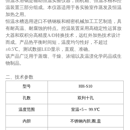
恒温水浴锅是辅助恒温实验仪器，由机箱、恒温水槽和控
温装置三部分组成。本仪器适用于各实验室作蒸发及恒温
加热之用。
恒温水槽选用进口不锈钢板和精密机械加工工艺制造，具
有耐高温、耐腐蚀的特点。控温装置采用高稳定性运算放
大器和双积分高精度A/D转换技术，远红外加热技术设计
而成。产品热平衡时间短，温度均匀性好，不超过
±0.5℃。测试数据LED显示，直观、准确。
该产品广泛用于蒸馏、干燥、浓缩以及温渍化学药品或生
物制品。
二、技术参数
型号
HH-S10
孔数
双列十孔
温度范围
室温+5～ 99.9℃
内胆
不锈钢内胆,圈,盖