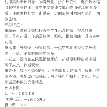
利用高温干热对微生物有氧化、蛋白质变性、电介质浓缩
引起中毒等作用。其中主要是通过氧化作用破坏细胞原生
质，使微生物死亡，所以在一定的加热时间内可杀死一切
微生物。
产品特点：
※精确：高精度微电脑液晶屏显示温控仪、控温精确、可
靠，具有超温、传感器故障、漏电、报警功能，具有定时
功能。
※迅速：升温快，强迫对流，干热空气直接经过受热物
体、干燥、消毒时间明显缩短。
※安全：设有独立限温报警系统，超过限制即自动中断，
确保人员、仪器安全。
※方便：镜面不锈钢内胆，四角圆弧，易清洁，搁板可方
便移动。可配RS-485接口，可连接打印机和计算机，能记
录温度参数的变化情况。
技术参数：
型 号：GRX-110
电源电压：～220V 50Hz
容 积：140L