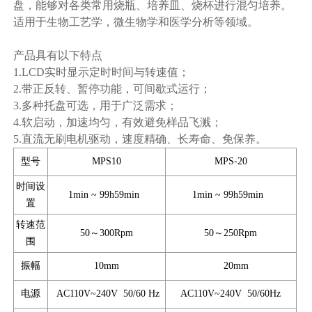
盘，能够对各类常用烧瓶、培养皿、烧杯进行混匀培养。
适用于生物工艺学，微生物学和医学分析等领域。
产品具有以下特点
1.LCD实时显示定时时间与转速值；
2.带正反转、暂停功能，可间歇式运行；
3.多种托盘可选，用于广泛需求；
4.软启动，加速均匀，有效避免样品飞溅；
5.直流无刷电机驱动，速度精确、长寿命、免保养。
型号
MPS10
MPS-20
时间设
1min ~ 99h59min
1min ~ 99h59min
置
转速范
50～300Rpm
50～250Rpm
围
振幅
10mm
20mm
电源
AC110V~240V 50/60 Hz
AC110V~240V 50/60Hz