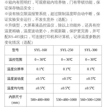
※箱内有照明灯，可观察箱内培养物，门有带锁功能，保
证保存物品安全；
※设有独立限温报警系统，超过限制温度即自动中断，保
证实验安全运行，不发生意外（选配）；
※升级型，大屏幕液晶控温仪，除以上功能外，还具有控
温更精确，温度波动更小，外观新颖，保护更完善，并可
配RS-485接口，可连接打印机和计算机，记录温度参数的
变化情况（选配）
型号
SYL-160
SYL-250
SYL-300
温控范围
0～30℃
0～30℃
0～30℃
温度分辨率
0.1℃
0.1℃
0.1℃
温度波动度
±0.5℃
±0.5℃
±0.5℃
温度均匀性
±0.5℃
±0.5℃
±0.5℃
内胆尺寸
500×400×800
530×480×1000
560×500×1200
（mm）