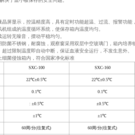
解决了血小板保存的安全问题。
液晶屏显示，控温精度高，具有定时功能超温、过流、报警功能
风机组成的温度循环系统，使保存箱内温度均匀。
续运转无噪音，摆动平稳均匀。
用防菌不锈钢，耐腐蚀，观察窗采用双层中空玻璃门，箱内培养
，超过限制温度即自动中断，保证血液安全运行，不发生意外。
止细菌侵蚀箱内，符合国家净化标准
SXC-100
SXC-160
22℃±0.5℃
22℃±0.5℃
0.1℃
0.1℃
: ±0.5℃
±0.5℃
±1℃
±1℃
60周/分(往复式)
60周/分(往复式)