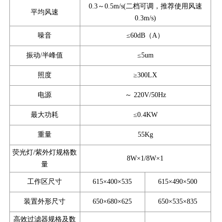
0.3～0.5m/s(二档可调，推荐使用风速
平均风速
0.3m/s)
噪音
≤60dB（A）
振动/半峰值
≤5um
照度
≥300LX
电源
～ 220V/50Hz
最大功耗
≤0.4KW
重量
55Kg
荧光灯/紫外灯规格数
8W×1/8W×1
量
工作区尺寸
615×400×535
615×490×500
装置外形尺寸
650×680×625
650×535×835
高效过滤器规格及数