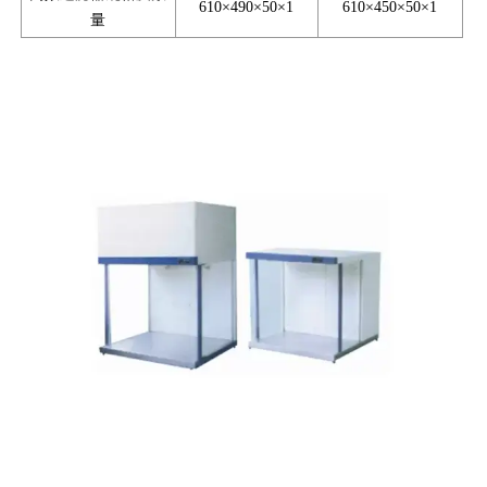
610×490×50×1
610×450×50×1
量