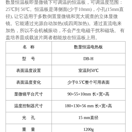
数显恒温板即显微镜下可调温的恒温板，可调温度范围：
25℃到 50℃。恒温板是薄侧面(少于10mm)，小孔(15mm直
径), 让它适用于多数倒置显微镜和宽大观查的立体显微
镜。它能通过光源自动加热(或四周加热)。通过直流电来
加热，所以不会机械振动，不会产生电磁干扰和磁场。 有
盖培养皿或载波片两者都能放在恒温板上用。
名 称
数显恒温电热板
型 号
DB-H
表面温度设置
室温到50℃
表面温度变化
少于0.5℃整个可用表面
显微镜平台尺寸
90×55×10mm 长×宽×高
温度控制器尺寸
180×130×56 mm 长×宽×高
光 孔
15 mm直径
重 量
1200g