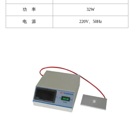
功 率
32W
电 源
220V、50Hz