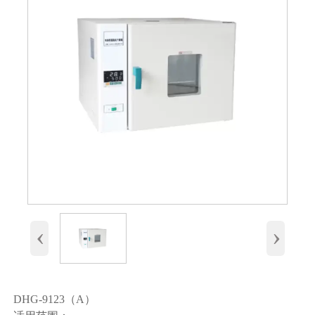
‹
›
DHG-9123（A）