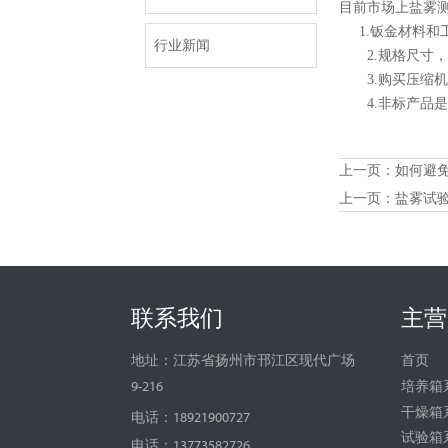
目前市场上盐雾
1.钣金材料和
行业新闻
2.规格尺寸，
3.购买压缩机
4.非标产品是
上一页：
如何避
上一页：
盐雾试
联系我们
主营
首页
地址：江苏省扬州市邗江区现代广场
培养箱
9-216
干燥箱
电话：18921900727
试验箱
电话：13773582726