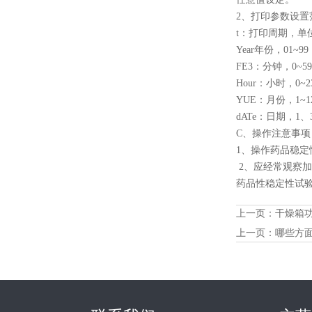
2、打印参数设置
t：打印周期，单
Year年份，01~99
FE3：分钟，0~5
Hour：小时，0~2
YUE：月份，1~1
dATe：日期，1、
C、操作注意事项
1、操作药品稳
2、应经常观察
药品性稳定性试
上一页：
干燥箱
上一页：
哪些方