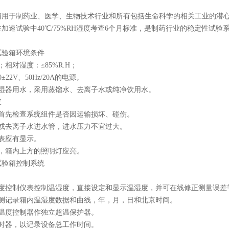
用于制药业、医学、生物技术行业和所有包括生命科学的相关工业的潜心研究。
加速试验中40℃/75%RH湿度考查6个月标准，是制药行业的稳定性试
试验箱环境条件
；相对湿度：≤85%R.H；
±22V、50Hz/20A的电源。
加湿器用水，采用蒸馏水、去离子水或纯净饮用水。
查
，首先检查系统组件是否因运输损坏、碰伤。
水或去离子水进水管，进水压力不宜过大。
表应有显示。
，箱内上方的照明灯应亮。
试验箱控制系统
温度控制仪表控制温湿度，直接设定和显示温湿度，并可在线修正测量误差
监测记录箱内温湿度数据和曲线，年，月，日和北京时间。
调温度控制器作独立超温保护器。
计时器，以记录设备总工作时间。