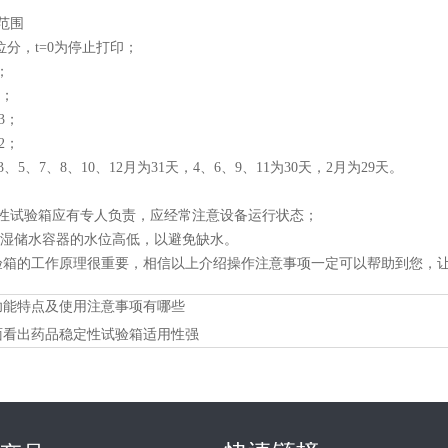
范围
位分，t=0为停止打印；
；
9；
3；
2；
3、5、7、8、10、12月为31天，4、6、9、11为30天，2月为29天。
定性试验箱应有专人负责，应经常注意设备运行状态；
加湿储水容器的水位高低，以避免缺水。
验箱的工作原理很重要，相信以上介绍操作注意事项一定可以帮助到您，
功能特点及使用注意事项有哪些
面看出药品稳定性试验箱适用性强