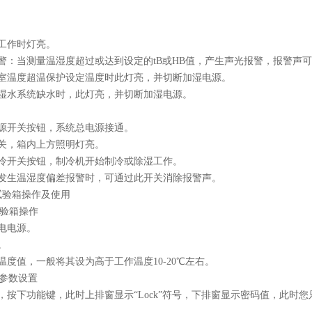
工作时灯亮。
警：当测量温湿度超过或达到设定的tB或HB值，产生声光报警，报警声
作室温度超温保护设定温度时此灯亮，并切断加湿电源。
加湿水系统缺水时，此灯亮，并切断加湿电源。
电源开关按钮，系统总电源接通。
关，箱内上方照明灯亮。
制冷开关按钮，制冷机开始制冷或除湿工作。
：发生温湿度偏差报警时，可通过此开关消除报警声。
试验箱操作及使用
试验箱操作
电电源。
。
温度值，一般将其设为高于工作温度10-20℃左右。
参数设置
，按下功能键，此时上排窗显示“Lock”符号，下排窗显示密码值，此时