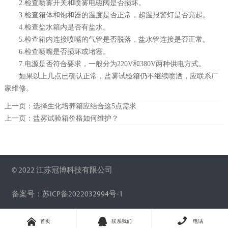
2.检查喷雾开关和喷雾电磁阀是否损坏。
3.检查箱体和饱和器的温度是否正常，超温报警灯是否亮起。
4.检查盐水箱内是否有盐水。
5.检查箱内连接喷嘴的气管是否脱落，盐水管连接是否正常。
6.检查喷嘴是否损坏或堵塞。
7.电源是否符合要求，一般分为220V和380V两种供电方式。
如果以上几点已确认正常，盐雾试验箱仍不继续喷洒，应联系厂
家维修。
上一页：
选择生化培养箱应结合这5点需求
上一页：
盐雾试验箱价格如何维护？
© 2022 江苏冠博科技有限公司
备案号：苏ICP备2022032994号-1



首页
联系我们
电话